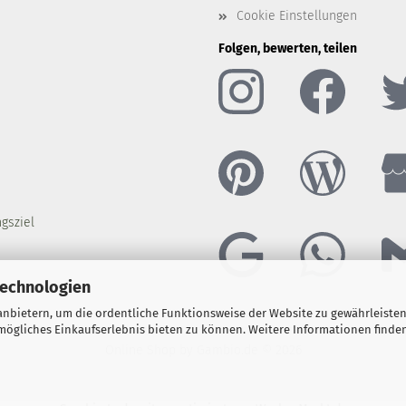
Cookie Einstellungen
Folgen, bewerten, teilen
gsziel
Technologien
nbietern, um die ordentliche Funktionsweise der Website zu gewährleisten
ögliches Einkaufserlebnis bieten zu können. Weitere Informationen finden
Online Shop
by Gambio.de © 2026