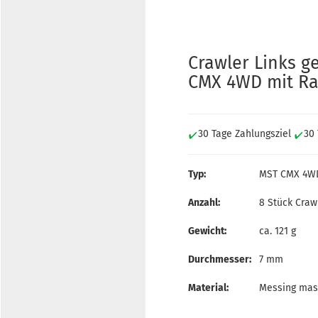
Crawler Links g
CMX 4WD mit R
30 Tage Zahlungsziel
30
Typ:
MST CMX 4WD
Anzahl:
8 Stück Crawl
Gewicht:
ca. 121 g
Durchmesser:
7 mm
Material:
Messing mas