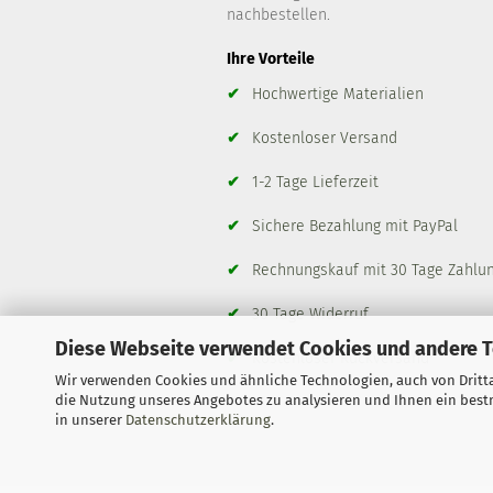
nachbestellen.
Ihre Vorteile
✔
Hochwertige Materialien
✔
Kostenloser Versand
✔
1-2 Tage Lieferzeit
✔
Sichere Bezahlung mit PayPal
✔
Rechnungskauf mit 30 Tage Zahlun
✔
30 Tage Widerruf
Diese Webseite verwendet Cookies und andere 
✔
Kostenloser Rückversand
Wir verwenden Cookies und ähnliche Technologien, auch von Dritta
die Nutzung unseres Angebotes zu analysieren und Ihnen ein bestm
in unserer
Datenschutzerklärung
.