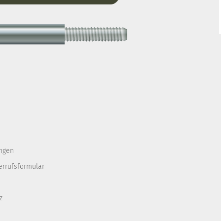
ngen
errufsformular
z