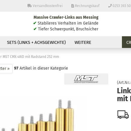
Versandkostenfrei
Rechnungskauf
0253 393 50
Massive Crawler-Links aus Messing
Sprache auswählen
✔
Stabileres Verhalten im Gelände
✔
Tiefer Schwerpunkt, Bruchsicher
E-Ma
SETS (LINKS + ACHSGEWICHTE)
WEITERE
C
Pass
ür MST CMX 4WD mit Radstand 252 mm
97
Artikel in dieser Kategorie
zter »
(Art.Nr.
Konto
Lin
mit
Passw