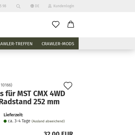
5 98
DE
Kundenlogin
Suche...
il
RAWLER-TREFFEN
CRAWLER-MODS
wort
Auf
:
10166
)
 erstellen
ks für MST CMX 4WD
den
 Radstand 252 mm
ort vergessen?
Merkzettel
Lieferzeit:
ca. 3-4 Tage
(Ausland abweichend)
32,00 EUR