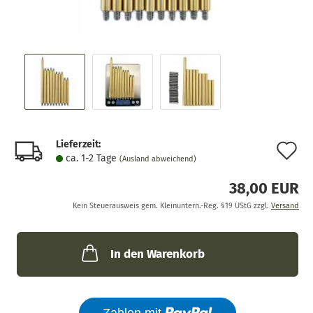
Lieferzeit:
A
ca. 1-2 Tage
(Ausland abweichend)
d
38,00 EUR
M
Kein Steuerausweis gem. Kleinuntern.-Reg. §19 UStG zzgl.
Versand
In den Warenkorb